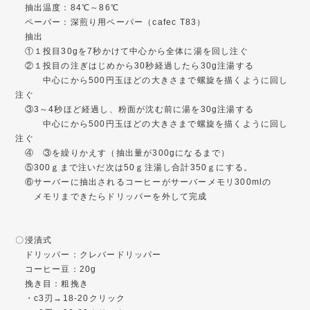
抽出温度：84℃～86℃
ペーパー：深煎り用ペーパー（cafec T83）
抽出
①１投目30gを7秒かけて中心から全体に湯を回し注ぐ
②１投目の注ぎはじめから30秒経過したら30g注湯する
中心にから500円玉ほどの大きさまで螺旋を描くように回し
注ぐ
③3～4秒ほど経過し、粉面が沈む前に湯を30g注湯する
中心にから500円玉ほどの大きさまで螺旋を描くように回し
注ぐ
④ ③を繰りかえす（抽出量が300gになるまで）
⑤300ｇまで注いだ次は50ｇ注湯し合計350ｇにする。
⑥サーバーに抽出されるコーヒーがサーバーメモリ300mlの
メモリまできたらドリッパーを外して完成
〇浸漬式
ドリッパー：クレバードリッパー
コーヒー豆：20g
挽き目：粗挽き
・c3刃→18-20クリック