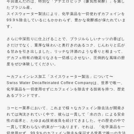
今回選んだのは、特別な「アナエロビック（嫌気性発酵）」を施し
たブラジル産。
スイスウォーター製法により、化学薬品を一切使わずカフェインを
99.9％除去しているにもかかわらず、豊かな発酵感が保たれていま
す。
さらに中深煎りに仕上げることで、ブラジルらしいナッツの香ばし
さだけでなく、重厚な味わいと奥行きのあるコク、じんわりと広が
る甘みを引き出しました。リッチな洋酒のような香りと相まって、
デカフェ特有の物足りなさを一切感じさせない、圧倒的な風味の密
度をぜひ体験してください。
〜カフェインレス加工「スイスウォーター製法」について〜
Swiss Water Decaffeinated Coffee Companyは、世界で唯一、
化学薬品を一切使用せずにカフェインを除去する技術を持つ、歴史
あるブランドです。
コーヒー業界において、これまで様々なカフェイン除去法が開発さ
れては淘汰されていく中で、彼らは一貫して「水の力」による安全
性の追求と、たゆまぬ技術改良を続けてきました。その歴史の中で
一貫して変わらない約束が一つあります。それは、「化学薬品を一
切使用せず、99.9％のカフェイン除去を保証する世界で唯一の方法