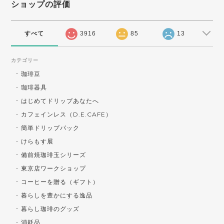
ショップの評価
すべて
3916
85
13
カテゴリー
珈琲豆
珈琲器具
はじめてドリップあなたへ
カフェインレス（D.E.CAFE）
簡単ドリップパック
けらもす展
備前焼珈琲玉シリーズ
東京店ワークショップ
コーヒーを贈る（ギフト）
暮らしを豊かにする逸品
暮らし珈琲のグッズ
消耗品