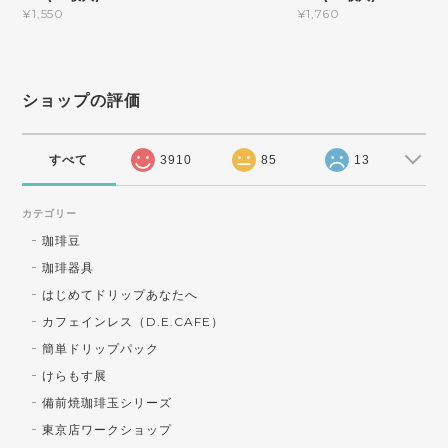
¥1,760
¥1,550
ショップの評価
すべて
3910
85
13
カテゴリー
珈琲豆
珈琲器具
はじめてドリップあなたへ
カフェインレス（D.E.CAFE）
簡単ドリップパック
けらもす展
備前焼珈琲玉シリーズ
東京店ワークショップ