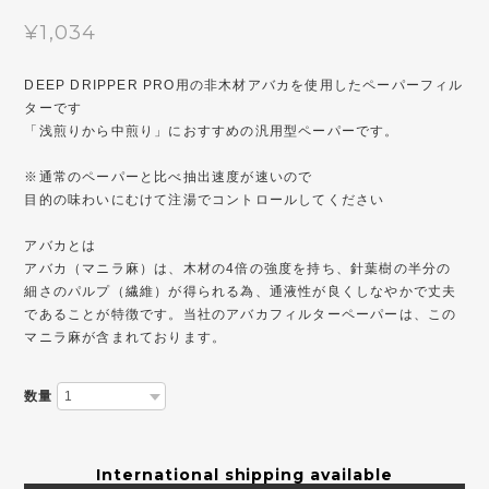
¥1,034
DEEP DRIPPER PRO用の非木材アバカを使用したペーパーフィル
ターです
「浅煎りから中煎り」におすすめの汎用型ペーパーです。
※通常のペーパーと比べ抽出速度が速いので
目的の味わいにむけて注湯でコントロールしてください
アバカとは
アバカ（マニラ麻）は、木材の4倍の強度を持ち、針葉樹の半分の
細さのパルプ（繊維）が得られる為、通液性が良くしなやかで丈夫
であることが特徴です。当社のアバカフィルターペーパーは、この
マニラ麻が含まれております。
数量
International shipping available