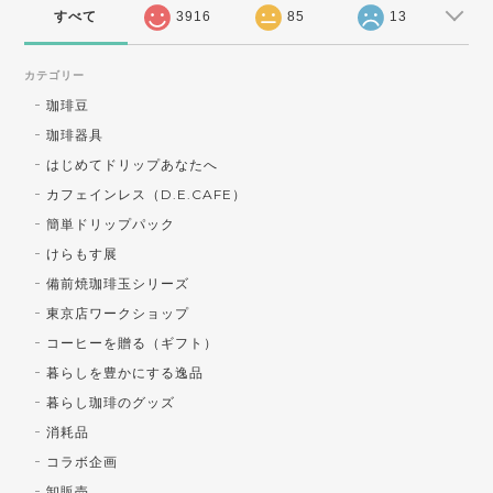
すべて
3916
85
13
カテゴリー
珈琲豆
珈琲器具
はじめてドリップあなたへ
カフェインレス（D.E.CAFE）
簡単ドリップパック
けらもす展
備前焼珈琲玉シリーズ
東京店ワークショップ
コーヒーを贈る（ギフト）
暮らしを豊かにする逸品
暮らし珈琲のグッズ
消耗品
コラボ企画
卸販売