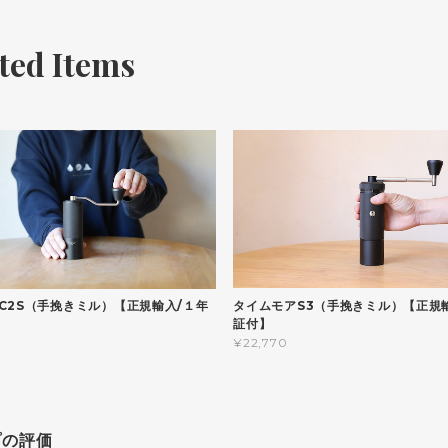
ted Items
タイムモアS3（手挽きミル）【正規
C2S（手挽きミル）【正規輸入/１年
証付】
¥22,770
プの評価