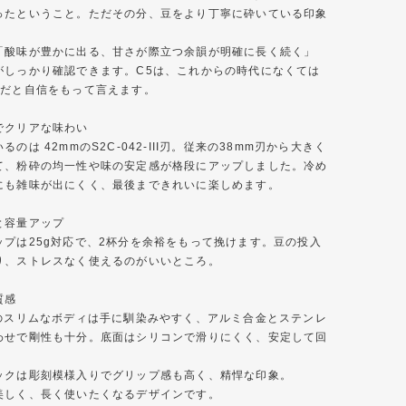
ったということ。ただその分、豆をより丁寧に砕いている印象
「酸味が豊かに出る、甘さが際立つ余韻が明確に長く続く」
がしっかり確認できます。C5は、これからの時代になくては
本だと自信をもって言えます。
でクリアな味わい
るのは 42mmのS2C-042-III刃。従来の38mm刃から大きく
て、粉砕の均一性や味の安定感が格段にアップしました。冷め
にも雑味が出にくく、最後まできれいに楽しめます。
と容量アップ
ップは25g対応で、2杯分を余裕をもって挽けます。豆の投入
り、ストレスなく使えるのがいいところ。
質感
mのスリムなボディは手に馴染みやすく、アルミ合金とステンレ
わせで剛性も十分。底面はシリコンで滑りにくく、安定して回
ックは彫刻模様入りでグリップ感も高く、精悍な印象。
美しく、長く使いたくなるデザインです。