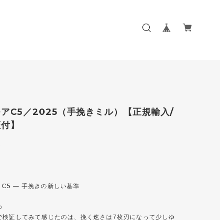
アC5／2025（手挽きミル）【正規輸入/
証付】
0
E C5 — 手挽きの新しい基準
め
で検証してみて感じたのは、挽く速さは7枚刃になって少しゆ