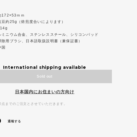
172×53ｍｍ
煎豆約25g（焙煎度合いによります）
14g
ルミニウム合金、ステンレススチール、シリコンパッド
掃除用ブラシ、日本語取扱説明書（兼保証書）
中国
International shipping available
Sold out
日本国内にお住まいの方向け
2点までのご注文とさせていただきます。
通報する