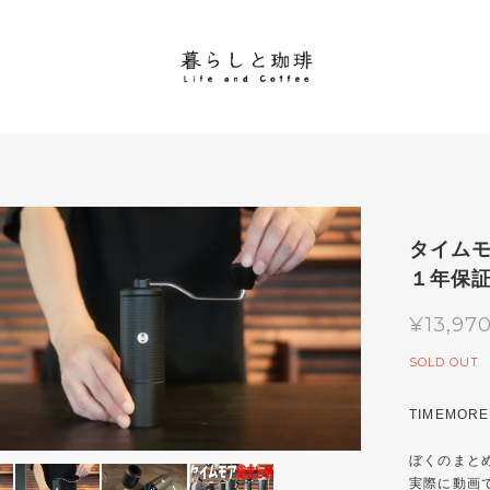
タイムモ
１年保
¥13,97
SOLD OUT
TIMEMOR
ぼくのまと
実際に動画