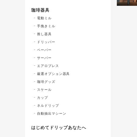
珈琲器具
電動ミル
手挽きミル
推し器具
ドリッパー
ペーパー
サーバー
エアロプレス
厳選オプション器具
珈琲グッズ
スケール
カップ
ネルドリップ
自動抽出マシーン
はじめてドリップあなたへ