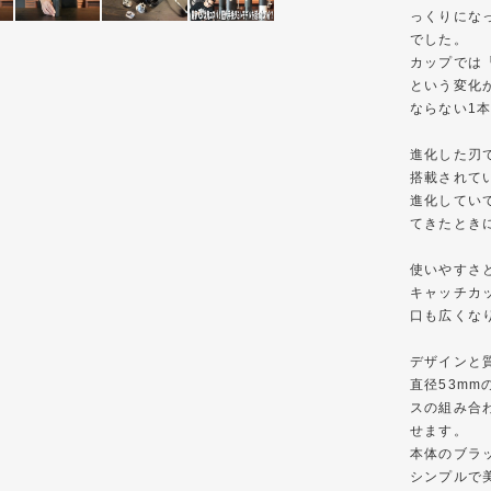
っくりにな
でした。
カップでは
という変化
ならない1
進化した刃
搭載されてい
進化してい
てきたとき
使いやすさ
キャッチカ
口も広くな
デザインと
直径53m
スの組み合
せます。
本体のブラ
シンプルで