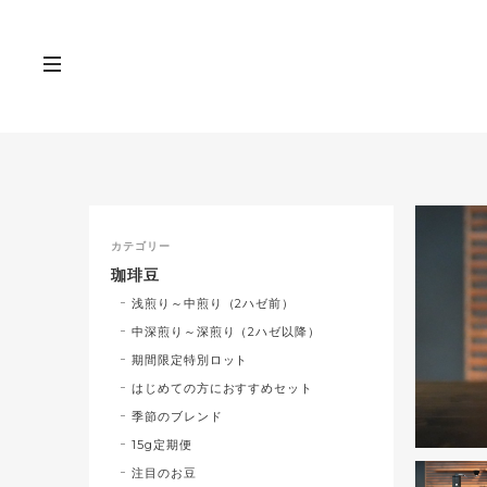
カテゴリー
珈琲豆
浅煎り～中煎り（2ハゼ前）
中深煎り～深煎り（2ハゼ以降）
期間限定特別ロット
はじめての方におすすめセット
季節のブレンド
15g定期便
注目のお豆