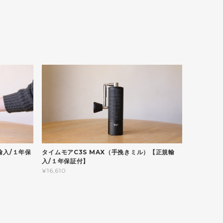
輸入/１年保
タイムモアC3S MAX（手挽きミル）【正規輸
入/１年保証付】
¥16,610