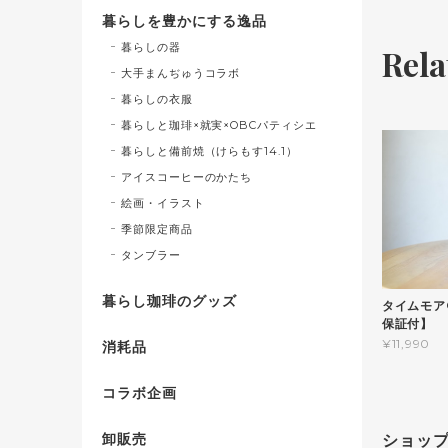
暮らしを豊かにする逸品
暮らしの器
Rela
大手まんぢゅうコラボ
暮らしの衣服
暮らしと珈琲×就実×OBCパティシエ
暮らしと備前焼（けらもす14.1）
アイスコーヒーのかたち
絵画・イラスト
季節限定商品
タンブラー
暮らし珈琲のグッズ
タイムモア
保証付】
¥11,990
消耗品
コラボ企画
卸販売
ショッ